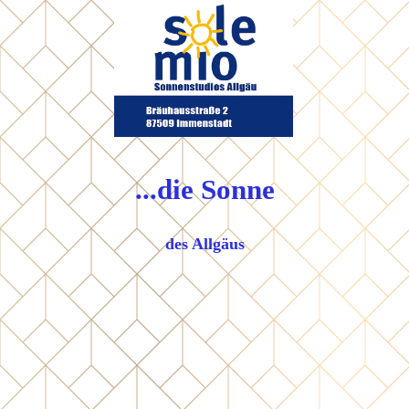
...
die Sonne
des Allgäus