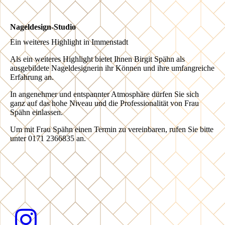
Nageldesign-Studio
Ein weiteres Highlight in Immenstadt
Als ein weiteres Highlight bietet Ihnen Birgit Spähn als
ausgebildete Nageldesignerin ihr Können und ihre umfangreiche
Erfahrung an.
In angenehmer und entspannter Atmosphäre dürfen Sie sich
ganz auf das hohe Niveau und die Professionalität von Frau
Spähn einlassen.
Um mit Frau Spähn einen Termin zu vereinbaren, rufen Sie bitte
unter 0171 2366835 an.