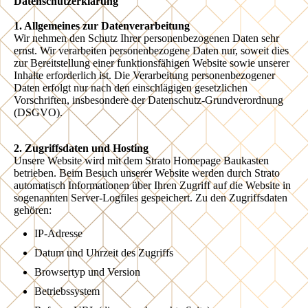
Datenschutzerklärung
1. Allgemeines zur Datenverarbeitung
Wir nehmen den Schutz Ihrer personenbezogenen Daten sehr
ernst. Wir verarbeiten personenbezogene Daten nur, soweit dies
zur Bereitstellung einer funktionsfähigen Website sowie unserer
Inhalte erforderlich ist. Die Verarbeitung personenbezogener
Daten erfolgt nur nach den einschlägigen gesetzlichen
Vorschriften, insbesondere der Datenschutz-Grundverordnung
(DSGVO).
2. Zugriffsdaten und Hosting
Unsere Website wird mit dem Strato Homepage Baukasten
betrieben. Beim Besuch unserer Website werden durch Strato
automatisch Informationen über Ihren Zugriff auf die Website in
sogenannten Server-Logfiles gespeichert. Zu den Zugriffsdaten
gehören:
IP-Adresse
Datum und Uhrzeit des Zugriffs
Browsertyp und Version
Betriebssystem