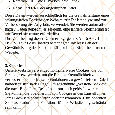
Referrer-URL (die zuvor besuchte Seite)
Name und URL der abgerufenen Datei
Diese Daten werden ausschließlich für die Gewährleistung eines
störungsfreien Betriebs der Website, zur Fehleranalyse und zur
Verbesserung des Angebots verwendet. Sie werden automatisch
nach 7 Tagen gelöscht, es sei denn, eine längere Speicherung ist
zur Beweissicherung erforderlich.
Die Verarbeitung dieser Daten erfolgt gemäß Art. 6 Abs. 1 lit. f
DSGVO auf Basis unseres berechtigten Interesses an der
Gewährleistung der Funktionsfähigkeit und Sicherheit unserer
Website.
3. Cookies
Unsere Website verwendet möglicherweise Cookies, die von
Strato gesetzt werden, um die Benutzerfreundlichkeit zu
verbessern oder technische Funktionen zu gewährleisten. Dabei
handelt es sich in der Regel um sogenannte „Session-Cookies“,
die nach Ende Ihres Besuchs automatisch gelöscht werden.
Sie können die Speicherung von Cookies in den Einstellungen
Ihres Browsers deaktivieren oder einschränken. Bitte beachten
Sie, dass dadurch die Funktionalität der Website eingeschränkt
sein kann.