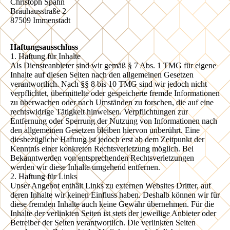
Christoph Spähn
Bräuhausstraße 2
87509 Immenstadt
Haftungsausschluss
1. Haftung für Inhalte
Als Diensteanbieter sind wir gemäß § 7 Abs. 1 TMG für eigene
Inhalte auf diesen Seiten nach den allgemeinen Gesetzen
verantwortlich. Nach §§ 8 bis 10 TMG sind wir jedoch nicht
verpflichtet, übermittelte oder gespeicherte fremde Informationen
zu überwachen oder nach Umständen zu forschen, die auf eine
rechtswidrige Tätigkeit hinweisen. Verpflichtungen zur
Entfernung oder Sperrung der Nutzung von Informationen nach
den allgemeinen Gesetzen bleiben hiervon unberührt. Eine
diesbezügliche Haftung ist jedoch erst ab dem Zeitpunkt der
Kenntnis einer konkreten Rechtsverletzung möglich. Bei
Bekanntwerden von entsprechenden Rechtsverletzungen
werden wir diese Inhalte umgehend entfernen.
2. Haftung für Links
Unser Angebot enthält Links zu externen Websites Dritter, auf
deren Inhalte wir keinen Einfluss haben. Deshalb können wir für
diese fremden Inhalte auch keine Gewähr übernehmen. Für die
Inhalte der verlinkten Seiten ist stets der jeweilige Anbieter oder
Betreiber der Seiten verantwortlich. Die verlinkten Seiten