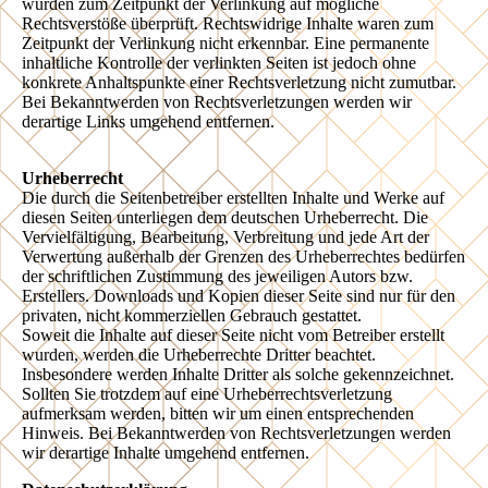
wurden zum Zeitpunkt der Verlinkung auf mögliche
Rechtsverstöße überprüft. Rechtswidrige Inhalte waren zum
Zeitpunkt der Verlinkung nicht erkennbar. Eine permanente
inhaltliche Kontrolle der verlinkten Seiten ist jedoch ohne
konkrete Anhaltspunkte einer Rechtsverletzung nicht zumutbar.
Bei Bekanntwerden von Rechtsverletzungen werden wir
derartige Links umgehend entfernen.
Urheberrecht
Die durch die Seitenbetreiber erstellten Inhalte und Werke auf
diesen Seiten unterliegen dem deutschen Urheberrecht. Die
Vervielfältigung, Bearbeitung, Verbreitung und jede Art der
Verwertung außerhalb der Grenzen des Urheberrechtes bedürfen
der schriftlichen Zustimmung des jeweiligen Autors bzw.
Erstellers. Downloads und Kopien dieser Seite sind nur für den
privaten, nicht kommerziellen Gebrauch gestattet.
Soweit die Inhalte auf dieser Seite nicht vom Betreiber erstellt
wurden, werden die Urheberrechte Dritter beachtet.
Insbesondere werden Inhalte Dritter als solche gekennzeichnet.
Sollten Sie trotzdem auf eine Urheberrechtsverletzung
aufmerksam werden, bitten wir um einen entsprechenden
Hinweis. Bei Bekanntwerden von Rechtsverletzungen werden
wir derartige Inhalte umgehend entfernen.