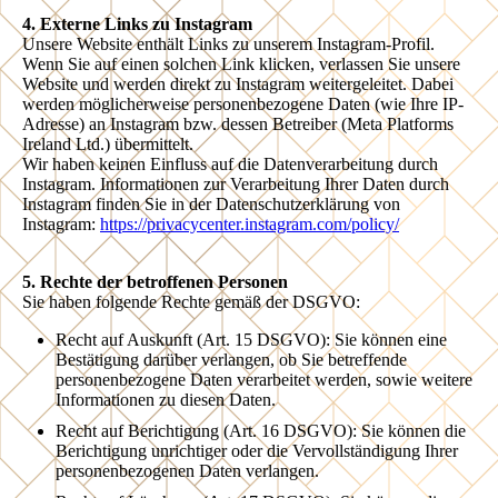
4. Externe Links zu Instagram
Unsere Website enthält Links zu unserem Instagram-Profil.
Wenn Sie auf einen solchen Link klicken, verlassen Sie unsere
Website und werden direkt zu Instagram weitergeleitet. Dabei
werden möglicherweise personenbezogene Daten (wie Ihre IP-
Adresse) an Instagram bzw. dessen Betreiber (Meta Platforms
Ireland Ltd.) übermittelt.
Wir haben keinen Einfluss auf die Datenverarbeitung durch
Instagram. Informationen zur Verarbeitung Ihrer Daten durch
Instagram finden Sie in der Datenschutzerklärung von
Instagram:
https://privacycenter.instagram.com/policy/
5. Rechte der betroffenen Personen
Sie haben folgende Rechte gemäß der DSGVO:
Recht auf Auskunft (Art. 15 DSGVO): Sie können eine
Bestätigung darüber verlangen, ob Sie betreffende
personenbezogene Daten verarbeitet werden, sowie weitere
Informationen zu diesen Daten.
Recht auf Berichtigung (Art. 16 DSGVO): Sie können die
Berichtigung unrichtiger oder die Vervollständigung Ihrer
personenbezogenen Daten verlangen.