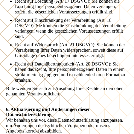
Recht auf Löschung (Art. 17 DSGVO): Sie können die
Löschung Ihrer personenbezogenen Daten verlangen,
sofern die gesetzlichen Voraussetzungen erfüllt sind.
Recht auf Einschränkung der Verarbeitung (Art. 18
DSGVO): Sie können die Einschränkung der Verarbeitung
verlangen, wenn die gesetzlichen Voraussetzungen erfüllt
sind.
Recht auf Widerspruch (Art. 21 DSGVO): Sie können der
Verarbeitung Ihrer Daten widersprechen, soweit diese auf
Grundlage eines berechtigten Interesses erfolgt.
Recht auf Datenübertragbarkeit (Art. 20 DSGVO): Sie
haben das Recht, Ihre personenbezogenen Daten in einem
strukturierten, gängigen und maschinenlesbaren Format zu
erhalten.
Bitte wenden Sie sich zur Ausübung Ihrer Rechte an den oben
genannten Verantwortlichen.
6. Aktualisierung und Änderungen dieser
Datenschutzerklärung
Wir behalten uns vor, diese Datenschutzerklärung anzupassen,
um Änderungen der rechtlichen Vorgaben oder unseres
Angebots korrekt abzubilden.