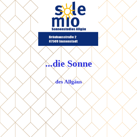
...
die Sonne
des Allgäus