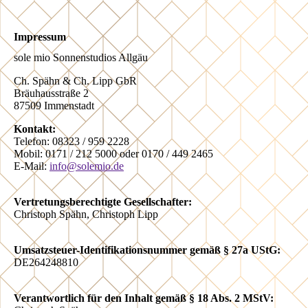
Impressum
sole mio Sonnenstudios Allgäu
Ch. Spähn & Ch. Lipp GbR
Bräuhausstraße 2
87509 Immenstadt
Kontakt:
Telefon: 08323 / 959 2228
Mobil: 0171 / 212 5000 oder 0170 / 449 2465
E-Mail:
info@solemio.de
Vertretungsberechtigte Gesellschafter:
Christoph Spähn, Christoph Lipp
Umsatzsteuer-Identifikationsnummer gemäß § 27a UStG:
DE264248810
Verantwortlich für den Inhalt gemäß § 18 Abs. 2 MStV: